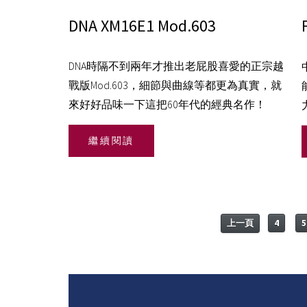
DNA XM16E1 Mod.603
DNA時隔不到兩年才推出老屁股喜愛的正宗越
戰版Mod.603，細節與曲線等都更為真實，就
來好好品味一下這把60年代的經典名作！
繼續閱讀
上一頁
4
5